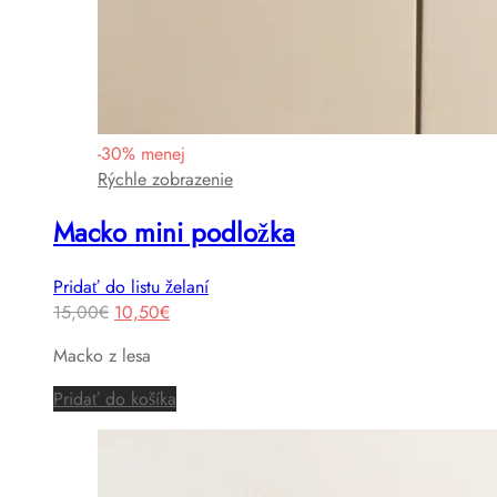
-
30
%
menej
Rýchle zobrazenie
Macko mini podložka
Pridať do listu želaní
Original
Current
15,00
€
10,50
€
price
price
Macko z lesa
was:
is:
15,00€.
10,50€.
Pridať do košíka