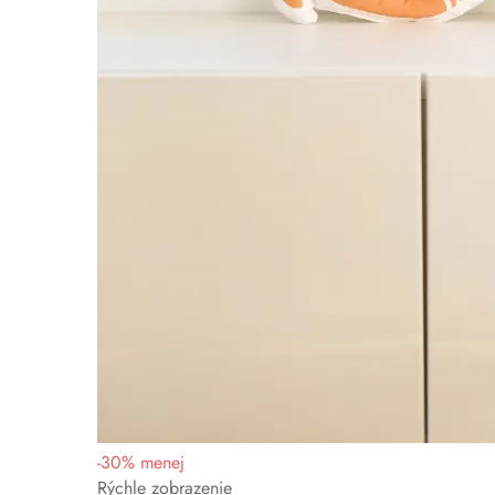
-
30
%
menej
Rýchle zobrazenie