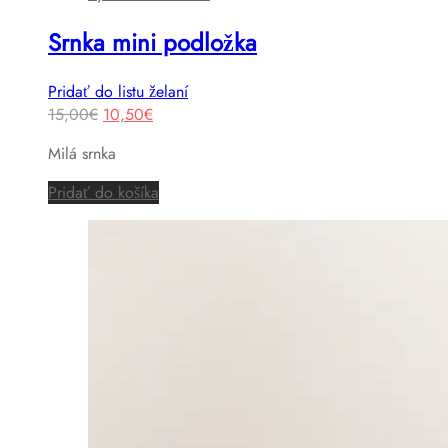
Srnka mini podložka
Pridať do listu želaní
Original
Current
15,00
€
10,50
€
price
price
Milá srnka
was:
is:
15,00€.
10,50€.
Pridať do košíka