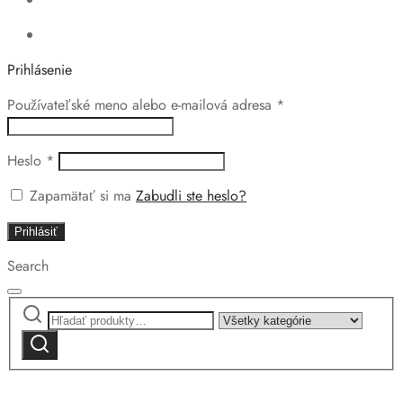
Prihlásenie
Povinné
Používateľské meno alebo e-mailová adresa
*
Povinné
Heslo
*
Zapamätať si ma
Zabudli ste heslo?
Prihlásiť
Search
Hľadať:
Narrow
by
Vyhľadávanie
category: