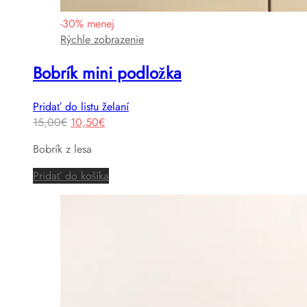
-
30
%
menej
Rýchle zobrazenie
Bobrík mini podložka
Pridať do listu želaní
Original
Current
15,00
€
10,50
€
price
price
Bobrík z lesa
was:
is:
15,00€.
10,50€.
Pridať do košíka