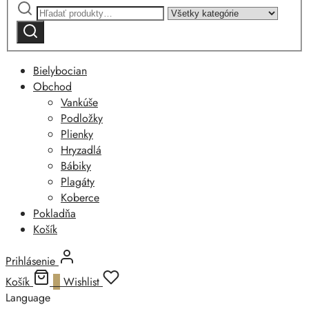
Hľadať:
Narrow
by
Vyhľadávanie
category:
Bielybocian
Obchod
Vankúše
Podložky
Plienky
Hryzadlá
Bábiky
Plagáty
Koberce
Pokladňa
Košík
Prihlásenie
Košík
0
Wishlist
Language