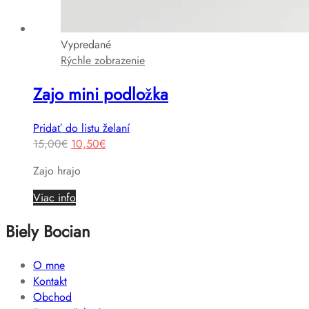
Vypredané
Rýchle zobrazenie
Zajo mini podložka
Pridať do listu želaní
Original
Current
15,00
€
10,50
€
price
price
Zajo hrajo
was:
is:
15,00€.
10,50€.
Viac info
Biely Bocian
O mne
Kontakt
Obchod