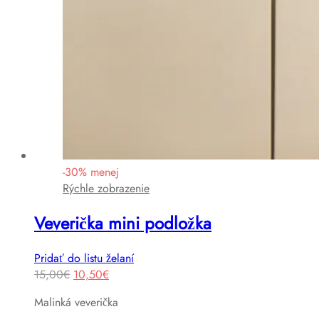
-
30
%
menej
Rýchle zobrazenie
Veverička mini podložka
Pridať do listu želaní
Original
Current
15,00
€
10,50
€
price
price
Malinká veverička
was:
is: