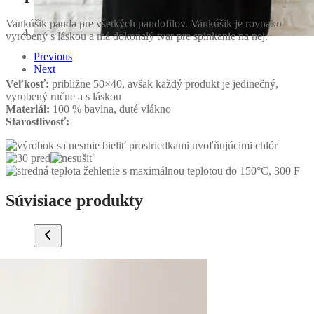
Vankúšik panda pre všetkých pandofilov. Vankúšik je rovnako
vyrobený s láskou a má dokonalý tvar pre spinkanie na nej.
Previous
Next
Veľkosť:
približne 50×40, avšak každý produkt je jedinečný,
vyrobený ručne a s láskou
Materiál:
100 % bavlna, duté vlákno
Starostlivosť:
Súvisiace produkty