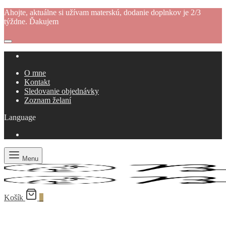
Ahojte, aktuálne si užívam materskú, dodanie doplnkov je 2/3
týždne. Ďakujem
O mne
Kontakt
Sledovanie objednávky
Zoznam želaní
Language
Menu
Košík
0