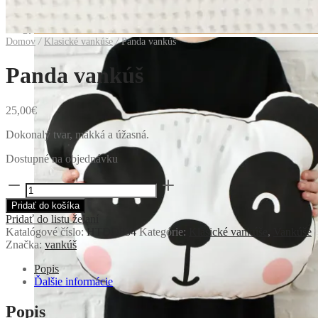
Domov
/
Klasické vankúše
/
Panda vankúš
Panda vankúš
25,00
€
Dokonalý tvar, mäkká a úžasná.
Dostupné na objednávku
množstvo
Panda
Pridať do košíka
vankúš
Pridať do listu želaní
Katalógové číslo:
HTDO834
Kategórie:
Klasické vankúše
,
Vankúše
Značka:
vankúš
Popis
Ďalšie informácie
Popis