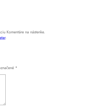
kciu Komentáre na nástenke.
atar
.
 označené
*