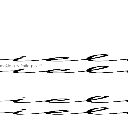
mažte a začnite písať!