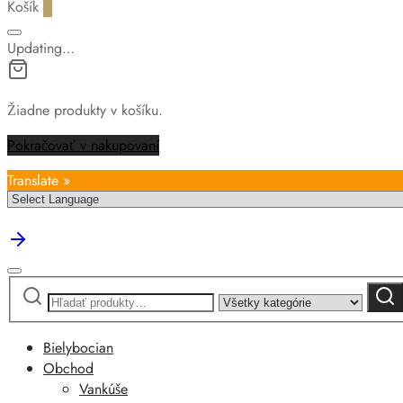
Košík
0
Updating…
Žiadne produkty v košíku.
Pokračovať v nakupovaní
Translate »
Hľadať:
Narrow
Vyhľa
by
category:
Bielybocian
Obchod
Vankúše