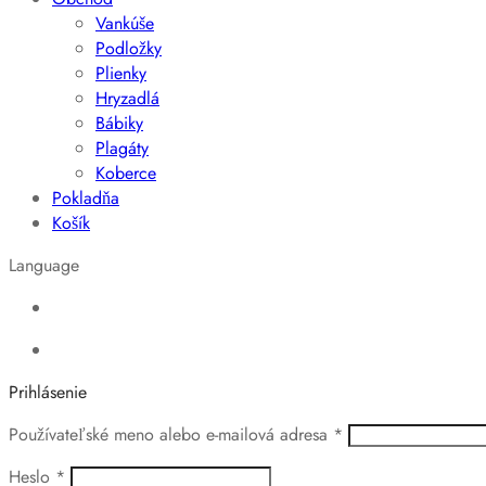
Vankúše
Podložky
Plienky
Hryzadlá
Bábiky
Plagáty
Koberce
Pokladňa
Košík
Language
Prihlásenie
Povinné
Používateľské meno alebo e-mailová adresa
*
Povinné
Heslo
*