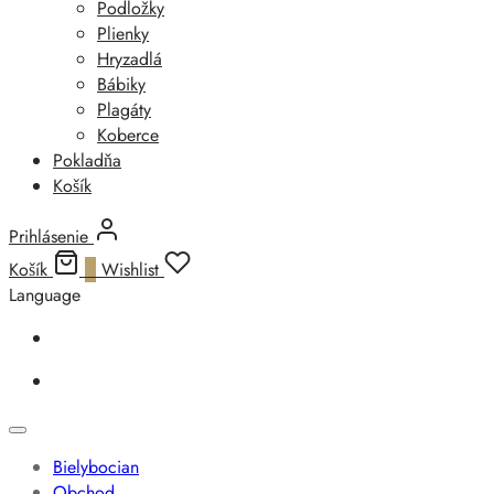
Podložky
Plienky
Hryzadlá
Bábiky
Plagáty
Koberce
Pokladňa
Košík
Prihlásenie
Košík
0
Wishlist
Language
Bielybocian
Obchod