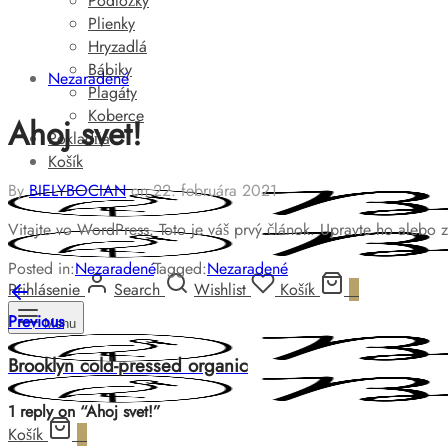
Podložky
Plienky
Hryzadlá
Bábiky
Nezaradené
Plagáty
Koberce
Ahoj svet!
Pokladňa
Košík
By
BIELYBOCIAN
on
22. februára 2021
Vitajte vo WordPress. Toto je váš prvý článok. Upravte ho alebo z
Posted in:
Nezaradené
Tagged:
Nezaradené
Prihlásenie
Search
Wishlist
Košík
0
Previous
Menu
Brooklyn cold-pressed organic
1 reply on “Ahoj svet!”
Košík
0