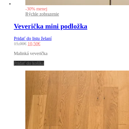
-
30
%
menej
Rýchle zobrazenie
Veverička mini podložka
Pridať do listu želaní
Original
Current
15,00
€
10,50
€
price
price
Malinká veverička
was:
is:
15,00€.
10,50€.
Pridať do košíka