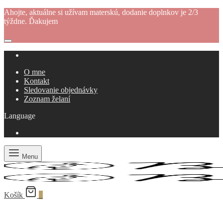
Ahojte, aktuálne si užívam materskú, dodanie doplnkov je 2/3
týždne. Ďakujem
O mne
Kontakt
Sledovanie objednávky
Zoznam želaní
Language
Menu
Košík
0