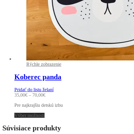
Rýchle zobrazenie
Koberec panda
Pridať do listu želaní
35,00
€
–
70,00
€
Pre najkrajšiu detskú izbu
This
Výber možností
product
has
Súvisiace produkty
multiple