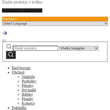
Žiadne produkty v košíku.
Pokračovať v nakupovaní
Translate »
Hľadať:
Narrow
by
Vyhľadávanie
category:
Bielybocian
Obchod
Vankúše
Podložky
Plienky
Hryzadlá
Bábiky
Plagáty
Koberce
Pokladňa