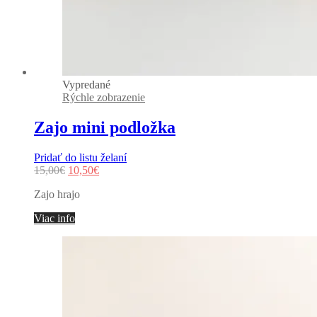
Vypredané
Rýchle zobrazenie
Zajo mini podložka
Pridať do listu želaní
Original
Current
15,00
€
10,50
€
price
price
Zajo hrajo
was:
is:
15,00€.
10,50€.
Viac info