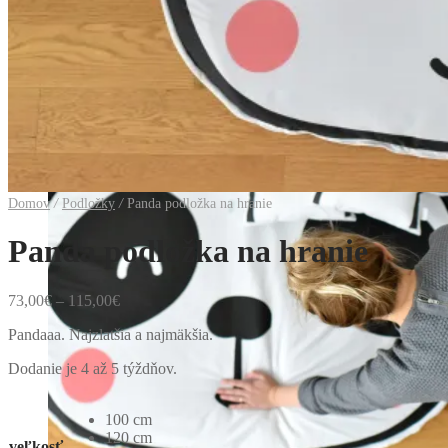
Domov
/
Podložky
/
Panda podložka na hranie
Panda podložka na hranie
73,00
€
–
115,00
€
Pandaaa. Najzlatšia a najmäkšia.
Dodanie je 4 až 5 týždňov.
100 cm
120 cm
veľkosť