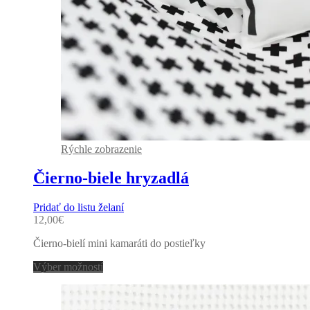
Rýchle zobrazenie
Čierno-biele hryzadlá
Pridať do listu želaní
12,00
€
Čierno-bielí mini kamaráti do postieľky
This
Výber možností
product
has
multiple