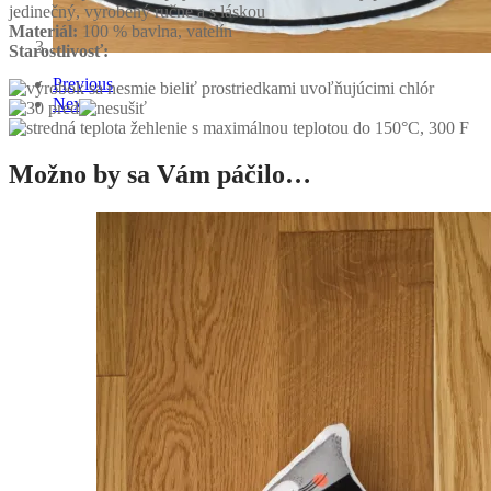
jedinečný, vyrobený ručne a s láskou
Materiál:
100 % bavlna, vatelín
Starostlivosť:
Previous
Next
Možno by sa Vám páčilo…